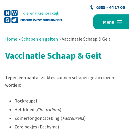
0595 - 44 17 06
Menu
Home
»
Schapen en geiten
»
Vaccinatie Schaap & Geit
Vaccinatie Schaap & Geit
Tegen een aantal ziektes kunnen schapen gevaccineerd
worden:
Rotkreupel
Het bloed (
Clostridium
)
Zomerlongontsteking (
Pasteurella
)
Zere bekjes (Ecthyma)