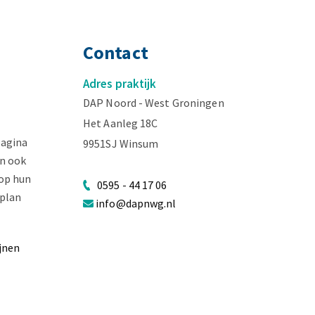
Contact
Adres praktijk
DAP Noord - West Groningen
Het Aanleg 18C
pagina
9951SJ Winsum
n ook
op hun
0595 - 44 17 06
lplan
info@dapnwg.nl
ijnen