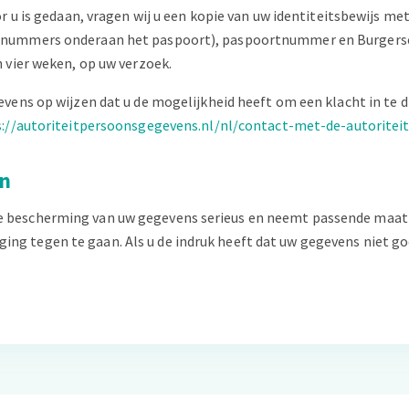
r u is gedaan, vragen wij u een kopie van uw identiteitsbewijs me
t nummers onderaan het paspoort), paspoortnummer en Burgerse
 vier weken, op uw verzoek.
vens op wijzen dat u de mogelijkheid heeft om een klacht in te d
s://autoriteitpersoonsgegevens.nl/nl/contact-met-de-autorite
en
 bescherming van uw gegevens serieus en neemt passende maatr
 tegen te gaan. Als u de indruk heeft dat uw gegevens niet goed 