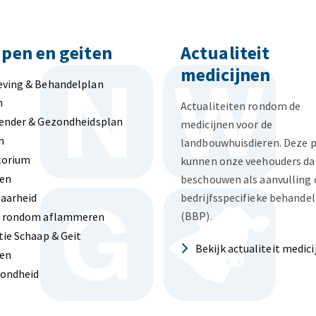
pen en geiten
Actualiteit
medicijnen
eving & Behandelplan
n
Actualiteiten rondom de
ender & Gezondheidsplan
medicijnen voor de
n
landbouwhuisdieren. Deze 
torium
kunnen onze veehouders da
len
beschouwen als aanvulling 
aarheid
bedrijfsspecifieke behande
(BBP).
n rondom aflammeren
tie Schaap & Geit
Bekijk actualiteit medic
en
zondheid