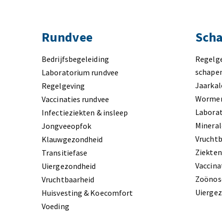
Rundvee
Scha
Bedrijfsbegeleiding
Regelg
schape
Laboratorium rundvee
Jaarkal
Regelgeving
Worme
Vaccinaties rundvee
Labora
Infectieziekten & insleep
Minera
Jongveeopfok
Vruchtb
Klauwgezondheid
Ziekte
Transitiefase
Vaccina
Uiergezondheid
Zoönos
Vruchtbaarheid
Uierge
Huisvesting & Koecomfort
Voeding