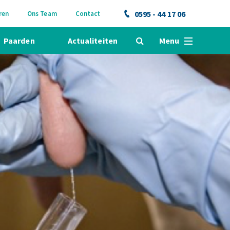
0595 - 44 17 06
ren
Ons Team
Contact
Paarden
Actualiteiten
Menu