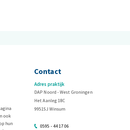
Contact
Adres praktijk
DAP Noord - West Groningen
Het Aanleg 18C
pagina
9951SJ Winsum
n ook
op hun
0595 - 44 17 06