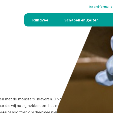
Inzendformulie
Rundvee
Schapen en geiten
 en met de monsters inleveren. Op deze
ar die wij nodig hebben om het monster
vies
te voorzien om daarmee nieuwe