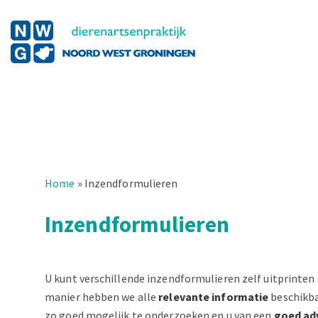
Home
»
Inzendformulieren
Inzendformulieren
U kunt verschillende inzendformulieren zelf uitprinten
manier hebben we alle
relevante informatie
beschikba
zo goed mogelijk te onderzoeken en u van een
goed ad