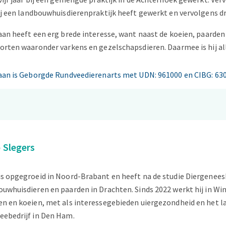
ij een landbouwhuisdierenpraktijk heeft gewerkt en vervolgens dri
aan heeft een erg brede interesse, want naast de koeien, paarden
orten waaronder varkens en gezelschapsdieren. Daarmee is hij a
iaan is Geborgde Rundveedierenarts met UDN: 961000 en CIBG: 63
 Slegers
s opgegroeid in Noord-Brabant en heeft na de studie Diergeneesk
uwhuisdieren en paarden in Drachten. Sinds 2022 werkt hij in Wi
en en koeien, met als interessegebieden uiergezondheid en het l
eebedrijf in Den Ham.