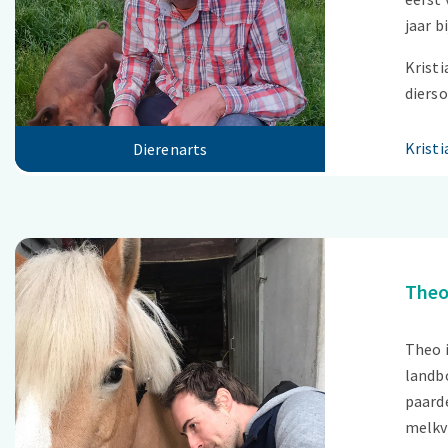
jaar b
Kristi
dierso
Krist
Dierenarts
Theo
Theo i
landbo
paard
melkv