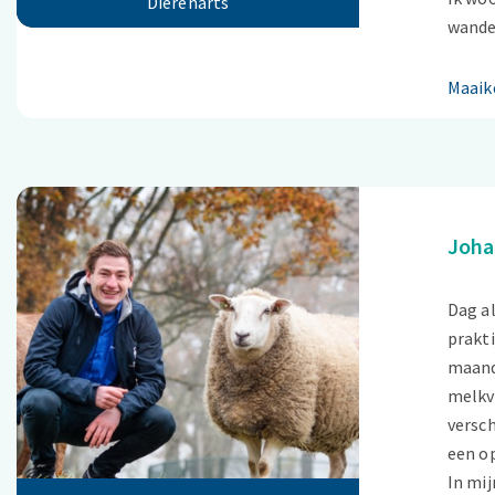
Dierenarts
wandel
Maaik
Joha
Dag a
prakti
maand
melkve
versch
een op
In mij