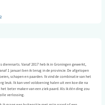
2
ls dierenarts. Vanaf 2017 heb ik in Groningen gewerkt,
af 1 januari ben ik terug in de provincie. De afgelopen
oeien, schapen en paarden. Ik vind de combinatie van het
 leuk. Ik kan veel voldoening halen uit een koe die na
 het beter maken van een ziek paard. Als ik één ding zou
olle verlossing.
ak ik graag een buitenritje met mijn paard of een