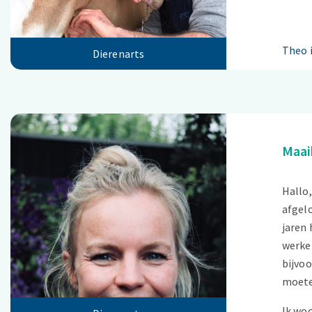
Theo 
Dierenarts
Maai
Hallo,
afgelo
jaren 
werken
bijvoo
moeten
Ik woo