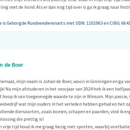
ing met de hond. Als er dan nog tijd over is ga ik graag naar festiv
e is Geborgde Rundveedierenarts met UDN: 1101063 en CIBG: 664
n de Boer
llemaal, mijn naam is Johan de Boer, woon in Groningen en ga va
jk! Na mijn afstuderen in het voorjaar van 2024 heb ik een halfja
 hoop ik van toegevoegde waarde te zijn in Winsum. Mijn passie
ebedrijf wat mijn ouders in het verleden hebben gehad en het o
illende diersoorten, zoals koeien, schapen en paarden, vind ik e
lossing die prettig is!
n vrije tijd houd ik me graag bezig met sporten, waarbij voetballe