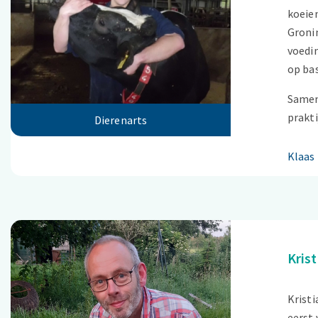
koeien
Gronin
voedin
op bas
Samen 
prakti
Dierenarts
Klaas
Kris
Kristi
eerst 