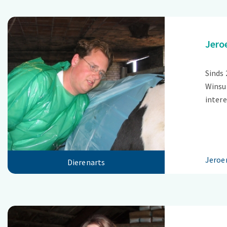
Jero
Sinds 
Winsum
inter
Jeroe
Dierenarts