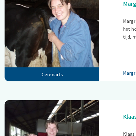
Marg
Margri
het h
tijd, 
Margr
Dierenarts
Klaa
Klaas 