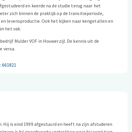
fgestudeerd en keerde na de studie terug naar het
er zich binnen de praktijk op de transitieperiode,
 en levensproductie. Ook het kijken naar kengetallen en
an het vak.
drijf Mulder VOF in Houwerzijl. De kennis uit de
e versa.
: 661821
 Hij is eind 1999 afgestuurd en heeft na zijn afstuderen
olgens is hij noordwaarts vertrokken waar hij eerst tien