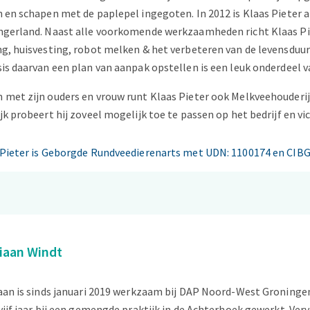
 en schapen met de paplepel ingegoten. In 2012 is Klaas Pieter a
gerland. Naast alle voorkomende werkzaamheden richt Klaas Piet
g, huisvesting, robot melken & het verbeteren van de levensduur
is daarvan een plan van aanpak opstellen is een leuk onderdeel v
met zijn ouders en vrouw runt Klaas Pieter ook Melkveehouderijbe
jk probeert hij zoveel mogelijk toe te passen op het bedrijf en vic
 Pieter is Geborgde Rundveedierenarts met UDN: 1100174 en CIBG
tiaan Windt
aan is sinds januari 2019 werkzaam bij DAP Noord-West Groningen.
vijf jaar bij een gemengde praktijk in de Achterhoek gewerkt. Verv