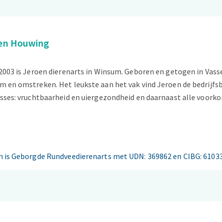
en Houwing
2003 is Jeroen dierenarts in Winsum. Geboren en getogen in Vasse
 en omstreken. Het leukste aan het vak vind Jeroen de bedrijfs
esses: vruchtbaarheid en uiergezondheid en daarnaast alle voo
n is Geborgde Rundveedierenarts met UDN: 369862 en CIBG: 6103