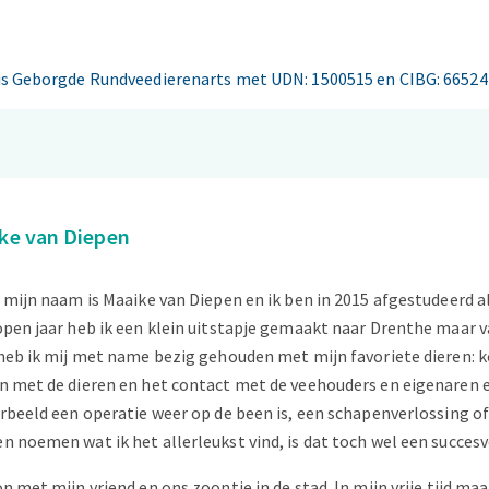
is Geborgde Rundveedierenarts met UDN: 1500515 en CIBG: 66524
ke van Diepen
 mijn naam is Maaike van Diepen en ik ben in 2015 afgestudeerd a
pen jaar heb ik een klein uitstapje gemaakt naar Drenthe maar van
heb ik mij met name bezig gehouden met mijn favoriete dieren: k
 met de dieren en het contact met de veehouders en eigenaren erg
rbeeld een operatie weer op de been is, een schapenverlossing of
 noemen wat ik het allerleukst vind, is dat toch wel een succesv
n met mijn vriend en ons zoontje in de stad. In mijn vrije tijd ma