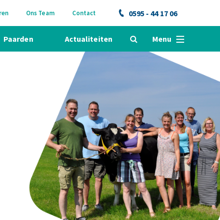
0595 - 44 17 06
ren
Ons Team
Contact
Paarden
Actualiteiten
Menu