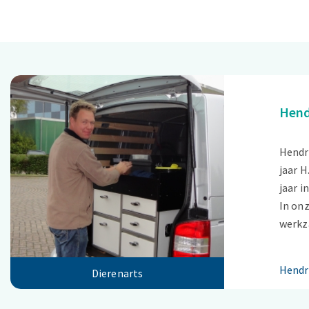
Hend
Hendri
jaar H
jaar i
In onz
werkz
Hendr
Dierenarts