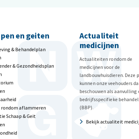
pen en geiten
Actualiteit
medicijnen
eving & Behandelplan
n
Actualiteiten rondom de
ender & Gezondheidsplan
medicijnen voor de
n
landbouwhuisdieren. Deze 
torium
kunnen onze veehouders da
len
beschouwen als aanvulling 
aarheid
bedrijfsspecifieke behande
(BBP).
n rondom aflammeren
tie Schaap & Geit
Bekijk actualiteit medic
en
zondheid