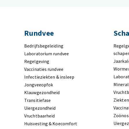
Rundvee
Scha
Bedrijfsbegeleiding
Regelg
schape
Laboratorium rundvee
Jaarkal
Regelgeving
Worme
Vaccinaties rundvee
Labora
Infectieziekten & insleep
Minera
Jongveeopfok
Vruchtb
Klauwgezondheid
Ziekte
Transitiefase
Vaccina
Uiergezondheid
Zoönos
Vruchtbaarheid
Uierge
Huisvesting & Koecomfort