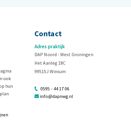
Contact
Adres praktijk
DAP Noord - West Groningen
Het Aanleg 18C
pagina
9951SJ Winsum
n ook
op hun
0595 - 44 17 06
lplan
info@dapnwg.nl
ijnen